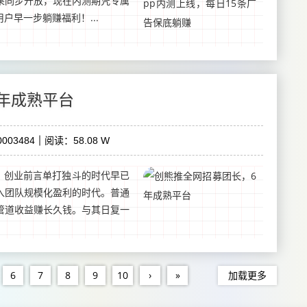
苹果同步开放，现在内测期凭专属
户早一步躺赚福利！...
 年成熟平台
003484
阅读：58.08 W
、创业前言单打独斗的时代早已
入团队规模化盈利的时代。普通
管道收益赚长久钱。与其日复一
6
7
8
9
10
›
»
加载更多