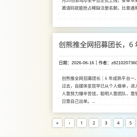
月20日新app全平台正式上线，安卓
邀请码就能抢占稀缺注册名额，比普通用
创熊推全网招募团长，6
日期：2026-06-16
作者：z8210207360
创熊推全网招募团长｜6 年成熟平台一
过去，自媒体变现早已从个人做单，进
人靠努力赚辛苦钱，聪明人靠团队、靠
日靠自己出单。...
«
‹
1
2
4
5
3