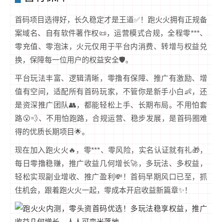
首码项目选得好，长久稳定才是王道✅！跑火火拥有正规备
案域名、自有软件著作权📜，运营模式合规，全程零***、
零充值、零泡沫，火元仅用于平台内消费、转增与权益兑
换，保障每一位用户的权益安全🛡️。
平台玩法丰富、逻辑清晰，零撸有保障、推广有激励、增
值有空间，适配所有首码玩家，不管你是新手小白👶，还
是资深推广团队👥，都能轻松上手、长期布局。不用怕套
路😮💨、不用怕跑路，合规运营、稳步发展，是首码圈难
得的优质长期项目🌟。
现在加入跑火火🔥，零***、零风险，实名认证就有礼🎁，
每日零撸稳赚，推广收益几何增长🚀，多玩法、多权益，
轻松实现副业增收、推广盈利💸！首码早期风口已至，抓
住机会，跟着跑火火一起，零成本开启收益新篇章✨！