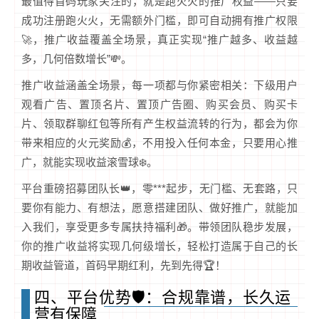
最值得首码玩家关注的，就是跑火火的推广权益——只要
成功注册跑火火，无需额外门槛，即可自动拥有推广权限
🚀，推广收益覆盖全场景，真正实现“推广越多、收益越
多，几何倍数增长”💸。
推广收益涵盖全场景，每一项都与你紧密相关：下级用户
观看广告、置顶名片、置顶广告圈、购买会员、购买卡
片、领取群聊红包等所有产生权益流转的行为，都会为你
带来相应的火元奖励💰，不用投入任何本金，只要用心推
广，就能实现收益滚雪球❄️。
平台重磅招募团队长👑，零***起步，无门槛、无套路，只
要你有能力、有想法，愿意搭建团队、做好推广，就能加
入我们，享受更多专属扶持福利🎁。带领团队稳步发展，
你的推广收益将实现几何级增长，轻松打造属于自己的长
期收益管道，首码早期红利，先到先得🏆！
四、平台优势🛡️：合规靠谱，长久运
营有保障