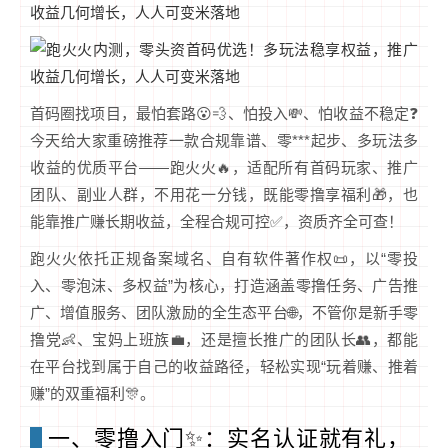
首码圈找项目，最怕套路😮💨、怕投入💸、怕收益不稳定❓
今天给大家重磅推荐一款合规靠谱、零***起步、多玩法多
收益的优质平台——跑火火🔥，适配所有首码玩家、推广
团队、副业人群，不用花一分钱，既能零撸享福利🎁，也
能靠推广赚长期收益，全程合规可控✅，资质齐全可查！
跑火火依托正规备案域名、自有软件著作权📜，以“零投
入、零泡沫、多权益”为核心，打造涵盖零撸任务、广告推
广、增值服务、团队激励的全生态平台🌐，不管你是新手零
撸党👶、宝妈上班族💼，还是擅长推广的团队长👥，都能
在平台找到属于自己的收益路径，轻松实现“玩着赚、推着
赚”的双重福利🎊。
一、零撸入门✨：实名认证就有礼，