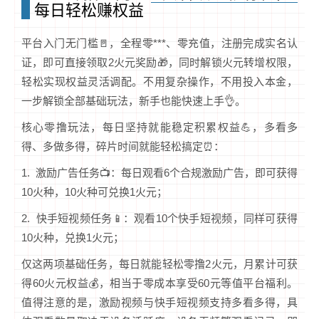
每日轻松赚权益
平台入门无门槛🚪，全程零***、零充值，注册完成实名认
证，即可直接领取2火元奖励🎁，同时解锁火元转增权限，
轻松实现权益灵活调配。不用复杂操作，不用投入本金，
一步解锁全部基础玩法，新手也能快速上手👌。
核心零撸玩法，每日坚持就能稳定积累权益💪，多看多
得、多做多得，碎片时间就能轻松搞定⏰：
1. 激励广告任务📺：每日观看6个合规激励广告，即可获得
10火种，10火种可兑换1火元；
2. 快手短视频任务📱：观看10个快手短视频，同样可获得
10火种，兑换1火元；
仅这两项基础任务，每日就能轻松零撸2火元，月累计可获
得60火元权益💰，相当于零成本享受60元等值平台福利。
值得注意的是，激励视频与快手短视频支持多看多得，具