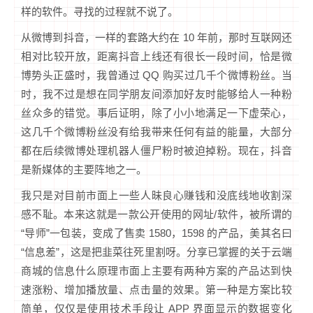
样的软件。寻找的过程就不说了。
从微博到抖音，一样的套路大约在 10 年前，那时互联网还
相对比较开放，距离抖音上线还有很长一段时间，恰是微
博势头正盛时，我曾通过 QQ 购买过几千个微博粉丝。当
时，我不过是想在同学朋友间添加好友时能够给人一种粉
丝众多的错觉。事后证明，除了小小地满足一下虚荣心，
这几千个微博粉丝没有给我带来任何有益的能量，大部分
都在后续微博处理机器人僵尸粉时被迫掉粉。现在，抖音
是新媒体的主要阵地之一。
我只是对目前市面上一些人昧良心赚钱和没底线地收割深
感不耻。本来这就是一款公开使用的网址/软件，被所谓的
“导师”一包装，变成了售卖 1580，1598 的产品，美其名曰
“信息差”，这是把韭菜往死里割呀。分享已掌握的关于云端
商城的信息什么原理市面上主要有两种方案的产品达到快
速涨粉、增加播放量、点击量的效果。第一种是方案比较
简单，仅仅是使用技术手段让 APP 界面显示的数据变化