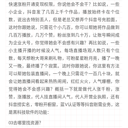
快速涨粉开通变现权限，你说他会不会干？比如说，一些
小企业，抖音发了几百上千个作品，播放始终卡在个位
数，说出去特别丢人，但是老总又想弄个抖音号充脸面，
这时你跟她说，只需花个小几百，你可以帮她将作品做到
几百万播放，几万个赞，粉丝涨到几十万，让账号瞬间成
为企业大号，你觉得她会不会感有兴趣？再比如说，一些
小主播开播的时候没人气，每场直播场观人数只有个位
数，每天想盼大哥来刷礼物，可盼星星盼月亮，播了一晚
又一晚，最终播了个寂寞。这时你跟她说，你这里有方法
可以帮她包装直播间，一个晚上只需花个一百几十块，就
会让她直播间看起来热热闹闹，红红火火，人气爆棚，你
觉得她会不会感兴趣？概括一下就是做代人涨千粉，涨
赞，涨播放，代人挂直播间人气，代人开营业执照，还有
抖音捞实名，零粉开橱窗，蓝V认证等等抖音刚需业务，这
是黑科技软件的功能：
03去哪里找资源？