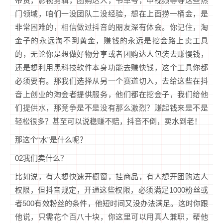
带货，影视剪辑，团购达人，书单号，中视频等等这些热
门领域，咱们一没团队二没经验，想在上面捞一桶金，是
非常困难的，相信做过抖音的朋友深有体会。你记住，淘
金子的永远淘不到黄金，赚钱的永远是挖金路上卖工具
的，无论你是想做好物分享或者团购达人包装去赚慢钱，
还是想利用黑科技软件本身功能去赚快钱，这个工具你都
必须要有。那我们选择从另一个赛道切入，去给这些在抖
音上创业的淘金者提供服务，他们都在挖金子，我们给他
们提供水，那竞争是不是没有那么激烈？赚起钱来是不是
轻松很多？甚至可以说稳赚不赔，抖音不倒，卖水到老！
那这个“水”是什么呢？
02我们卖什么？
比如说，有人想快速开橱窗，挂商品，有人想开团购达人
权限，但抖音规定，开通这些权限，必须满足1000粉丝或
者500有效粉丝的条件，他短时间又没办法满足。这时你跟
他说，只需花个百八十块，你这里可以用真人兼职，帮他