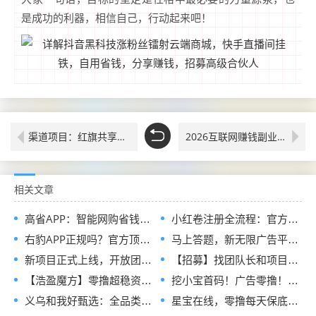
是成功的利器，相信自己，行动起来吧！
渠道项目：红旗共享汽车（统一出行）
2026互联网赚钱副业，普通人在家可做！抖音黑科技引流软件免费版地址，快手挂铁涨粉丝24小时自助下单平台
相关文章
高省APP：智能网购省钱与创收新选择，零门槛解锁双重收益官码
小红卷注册全流程：官方指定邀请码，现在加入即可申请开通顶级代理V5权限
右豹APP正规吗？官方顶配邀请码是多少？短剧小说漫剧网盘推广副业怎么做
马上答题，新无限广告平台全网首发，官方一手直招顶级代理，待遇拉满
新项目正式上线，开放团队长入驻通道，首批扶持政策全面释放
【招募】找团队长和项目方，发单接单一起搞钱
【浩盈魔方】零撸超稳资深平台！看高质量广告赚！收益高！良心推荐
挖小宝首码！广告零撸！对接实力团长待遇顶级！
义乌和我好甄选：全品类链爆商城正式招募兼职诺干名！免费领产品！
星宝在线，零撸每天保底收益不养机