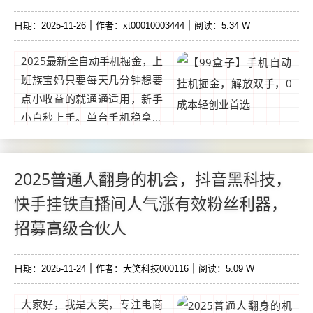
日期：2025-11-26
作者：xt00010003444
阅读：5.34 W
2025最新全自动手机掘金，上
班族宝妈只要每天几分钟想要
点小收益的就通通适用，新手
小白秒上手。单台手机稳拿下
两杯霸王茶姬单机单号日收益
20+，10台月入几千副业增
收，100台直接做成长期事
2025普通人翻身的机会，抖音黑科技，
业。...
快手挂铁直播间人气涨有效粉丝利器，
招募高级合伙人
日期：2025-11-24
作者：大笑科技000116
阅读：5.09 W
大家好，我是大笑，专注电商