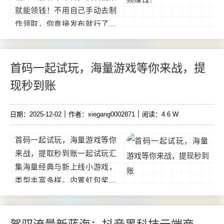
就能领钱！不用自己手动去制
作领取，你直接发布就行了！
每一单3~6元！抖音、快手、
视频号、百家号，全部都包含
了，一天0撸几十元！10元起
首码一起试玩，海量游戏等你来战，提
提现支付宝！...
现秒到账
日期：2025-12-02
作者：xiegang0002871
阅读：4.6 W
首码一起试玩，海量游戏等你
来战，提取秒到账一起试玩汇
集海量经典与新上线小游戏，
类型丰富多样。内置虹包奖励
系统，玩家通过游戏轻松赚取
收溢，提取门槛低。试玩游
戏，轻松赚钱任意试玩小游