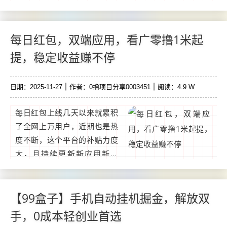
想通过互联网赚钱，却很迷
茫，没有靠谱项目，不知道如
何下手，那么请你关注我，我
每日红包，双端应用，看广零撸1米起
会不定时分享靠谱副业，不讲
提，稳定收益赚不停
理论，只讲干货。...
日期：2025-11-27
作者：0撸项目分享0003451
阅读：4.9 W
每日红包上线几天以来就累积
了全网上万用户，近期也是热
度不断，这个平台的补贴力度
大，且持续更新新应用新活
动。每日APP下载方法：长按
识别下方二维码下载0撸广告
苹果安卓双端顶包，团长可以
【99盒子】手机自动挂机掘金，解放双
开团，现在推广奖励都不
手，0成本轻创业首选
错。...