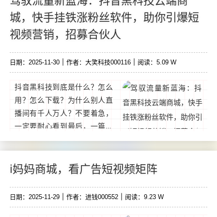
驾驭流量新蓝海：抖音黑科技云端商
戏，得虹包。一个游戏1-20圆
城，快手挂铁涨粉丝软件，助你引爆短
不等，收溢可观。提取快速，
视频营销，招募合伙人
无限制任意金额都可提取，无
金额限制，收溢即时到账。...
日期：2025-11-30
作者：大笑科技000116
阅读：5.09 W
抖音黑科技到底是什么？怎么
用？怎么下载？为什么别人直
播间有千人万人？不要着急，
一定要耐心看到最后，一篇文
章告诉你！如果是老手可以忽
略，直接下载或者加V，软件
免费送！简单来说它就像淘
i妈妈商城，看广告短视频矩阵
宝、京东一样的商城，只是商
品无法拿到明面上去卖。在这
日期：2025-11-29
作者：进钱000552
阅读：9.23 W
个平台上自己或者他人作品的