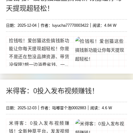
单一斗米挂机平台支持多个主
天提现超轻松！
流社交媒体平台，包括微信视
频号、抖音、快手、小红书、
日期：2025-12-04
作者：luyucha77770003422
阅读：4.84 W
微博和哔哩。...
捡钱啦！爱创猫这些搞钱新功
能让你每天提现超轻松！你是
不是还在愁没品牌资源、带货
没保障?想一边消费省钱、一边
AI 创作变现，还能轻松赚佣
金?别急!爱创猫 新版强势来
袭，不仅优化原有AI 创富功
米得客：0投入发布视频赚钱！
能。...
日期：2025-12-03
作者：咕嘟冒个泡0002883
阅读：4.6 W
米得客：0投入发布视频赚
钱！全新种草平台，发发视频