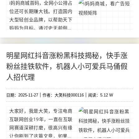
播放量、完播率自己定。...
i妈妈商城首码，全网小公排占
位还可长期赚大钱。打造国内
大型轻创业品牌，以帮助天下
妈妈为目标。通过史无前例的
点位永动模式和人工智能方
法，让用户通过免费看广告和
参与短视频矩阵等方式获取收
明星网红抖音涨粉黑科技揭秘，快手涨
益，赚钱后还可通过商城消费
粉丝挂铁软件，机器人小可爱兵马俑假
获得长久。...
人招代理
日期：2025-11-27
作者：大笑科技000116
阅读：5.12 W
大家好，我是大笑，专注电商
互联网创业19年，一直在互联
网赛道深耕打磨，很高兴有缘
让你刷到了这篇文章，如果你