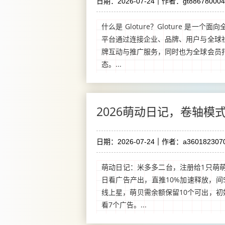
日期：2026-07-24
作者：gt886780004
什么是 Gloture？Gloture 是一
平台通过连接企业、品牌、用户与全球
牌互动与推广服务，同时也为全球会员
态。...
2026萌动日记，卷轴模
日期：2026-07-24
作者：a3601823070
萌动日记：米多多二台，注册给1只萌萌鸡
日看广告产出，直推10%加速释放，间
线上星，萌贝需余额保留10个可出，初
看7个广告。...