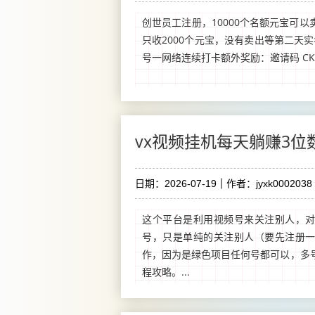
创世员工注册，10000个名额元宝可
只收2000个元宝，没有卖出等第二天实名
号一网络连续打卡额外奖励：邀请码 CKQ
vx视频挂机每天躺赚3位
日期：2026-07-19
作者：jyxk0002038
这个平台是利用视频号来关注别人，
号，只是单纯的关注别人（要先注册
作，因为是绿色项目任何号都可以，多
程攻略。...