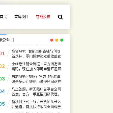
首页
首码项目
在线投稿
最新项目
高省APP：智能网购省钱与创收
01
新选择，零门槛解锁双重收益官
码
小红卷注册全流程：官方指定邀
02
请码，现在加入即可申请开通顶
级代理V5权限
右豹APP正规吗？官方顶配邀请
03
码是多少？短剧小说漫剧网盘推
广副业怎么做
马上答题，新无限广告平台全网
04
首发，官方一手直招顶级代理，
待遇拉满
新项目正式上线，开放团队长入
05
驻通道，首批扶持政策全面释放