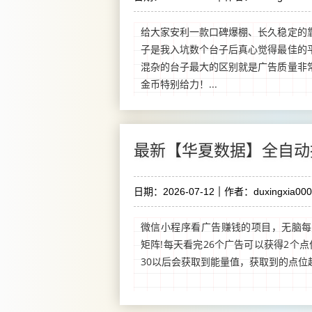
给大家安利一款口碑爆棚、长久稳定的
子是我入坑数个台子后真心觉得最佳的
混杂的台子最大的区别就是广告质量非
金币特别给力！...
最新【华夏数据】全自动
日期：2026-07-12
作者：duxingxia000
微信小程序看广告赚钱的项目，无脑每
矩阵!每天看完26个广告可以获得2个
30以后会获取到能量值，获取到的点位越