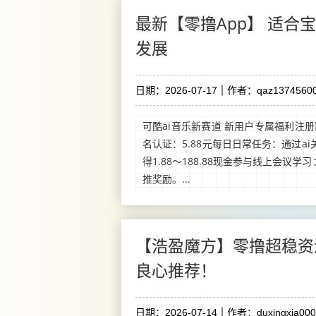
最新【零撸App】 适
发展
日期：2026-07-17
作者：qaz13745600
可酷ai音乐新赛道 新用户专属福利注册
名认证：5.88元每日日常任务：通过a
得1.88～188.88现金参与线上会议学
推奖励。...
【浩盈魔方】零撸超稳资
良心推荐！
日期：2026-07-14
作者：duxingxia000