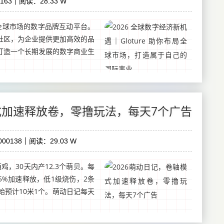
163
阅读：28.33 W
个面向全球市场的数字品牌互动平台。
社区，为企业提供更加高效的品
打造一个长期发展的数字商业生
式加速释放卷，零撸玩法，每天7个广告
00138
阅读：29.03 W
，30天内产12.3个萌贝。每
5%加速释放，低1级烧伤，2条
始预计10米1个。萌动日记每天