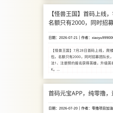
【怪兽王国】首码上线，
名额只有2000，同时招
日期：2026-07-21
作者：xiaoyu99900
【怪兽王国】7月28日首码上线，爬
包，名额只有2000，同时招募团队长
法1、注册预约报名获得英雄，升级英
K。...
首码元宝APP，纯零撸
日期：2026-07-20
作者：零撸项目加油00