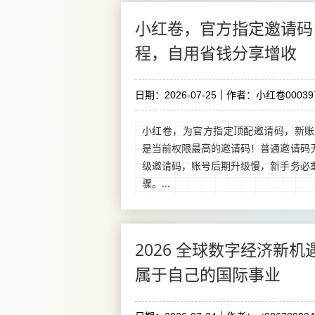
小红卷，官方指定邀请码
程，自用省钱分享增收
日期：2026-07-25
作者：小红卷00039
小红卷，为官方指定顶配邀请码，新账
是当前权限最高的邀请码！普通邀请码
级邀请码，账号后期升级慢，新手务必
骤。...
2026 全球数字经济新机
属于自己的国际事业