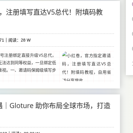
，注册填写直达V5总代！附填码教
71
阅读：28 W
号注册绑定直接升级V5总代，
无法达到同等权益，一旦绑定低
重视。一、邀请码保姆级填写步
遇｜Gloture 助你布局全球市场，打造