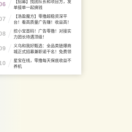
【招募】找团队长和项目方，发
06
单接单一起搞钱
【浩盈魔方】零撸超稳资深平
07
台！看高质量广告赚！收益高！
良心推荐
挖小宝首码！广告零撸！对接实
08
力团长待遇顶级！
义乌和我好甄选：全品类链爆商
09
城正式招募兼职诺干名！免费领
产品！
星宝在线，零撸每天保底收益不
10
养机