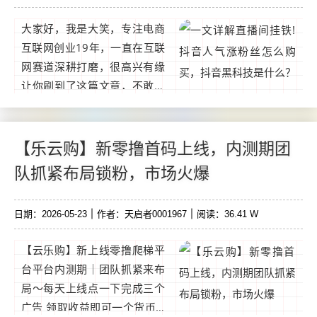
大家好，我是大笑，专注电商
互联网创业19年，一直在互联
网赛道深耕打磨，很高兴有缘
让你刷到了这篇文章，不敢说
我的分享能改变你的人生，至
少可以让你在互联网在做直播
在短视频以及创业中少走一点
【乐云购】新零撸首码上线，内测期团
弯路。大笑是个草根。...
队抓紧布局锁粉，市场火爆
日期：2026-05-23
作者：天启者0001967
阅读：36.41 W
【云乐购】新上线零撸爬梯平
台平台内测期｜团队抓紧来布
局～每天上线点一下完成三个
广告 领取收益即可一个货币1.