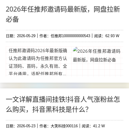
累大量用户资源，任务不愁没
2026年任推邦邀请码最新版，网盘拉新
人接，接单率有保障② 免费福
必备
利拉满。...
日期：2026-05-29
作者：任推邦10000000000543
阅读：62.93 W
任推邦邀请码2026年最新版确
认为此邀请码为任推邦官方认
证顶码、首码，永久有效、全
平台通用，适配任推邦所有拉
新项目，包括网盘拉新、千问
拉新、即梦拉新等热门任务，
是所有推广者注册任推邦、开
一文详解直播间挂铁!抖音人气涨粉丝怎
启副业变现的必备核心代
么购买，抖音黑科技是什么？
码。...
日期：2026-05-23
作者：大笑科技000116
阅读：41.2 W