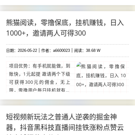
5米起步，官方兜底1米一个在
平台上可直接提现到薇信或zfb
5个起出 手续废6%直推8
熊猫阅读，零撸保底，挂机赚钱，日入
米。...
1000+，邀请两人可得300
日期：2026-05-22
作者：a6600023
阅读：38.68 W
项目优势：有手机就能做，到
账快，1元起提 邀请两个下级
可获得300元的佣金，无上
限，零撸用户每日挂机就有米
赚，收入上不封顶，零成本项
目玩法：上线点击开始阅读即
可，提现秒到账，万人平台，
短视频新玩法之普通人逆袭的掘金神
1元起提，提现无忧浏览器链
器，抖音黑科技直播间挂铁涨粉点赞云
接：https://xiongmao.best...