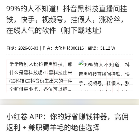
的散户，很难找到兼顾发单 +
99%的人不知道！抖音黑科技直播间挂
接单双模式的靠谱平台。...
铁，快手，视频号，挂假人，涨粉丝，
在线人气的软件（附下载地址）
日期：2026-06-03
作者：大笑科技000116
阅读：31.12 W
常常听别人说抖音黑科技，那
什么是黑科技呢?1.黑科技由来
(黑科技)是抖音衍生出来的一种
全新供需业务，各位可以把它
理解成为一款具有包装作用的
辅助工具。比如可以购买粉丝
关注，购买短视频播放量，可
小红卷 APP：你的好省赚钱神器，高佣
以购买直播间人气。...
返利 + 兼职薅羊毛的绝佳选择