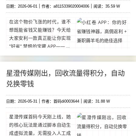
日期：2026-06-01
作者：a8115339020004006
阅读：35.59 W
在这个物价飞涨的时代，谁不
想既能省钱又能赚钱？今天给
大家安利一款真正能让你实现
"好省" 梦想的宝藏 APP—— 小
红卷！无论是日常网购想省
钱，还是想利用碎片时间做兼
职薅羊毛，小红卷都能满足你
星澄传媒刚出，回收流量得积分，自动
的需求。...
兑换零钱
日期：2026-05-31
作者：首码di0003644
阅读：31.88 W
星澄传媒首码今天刚上线，她
的核心玩法是通过脚本自动生
成虚拟流量，无需投入人工成