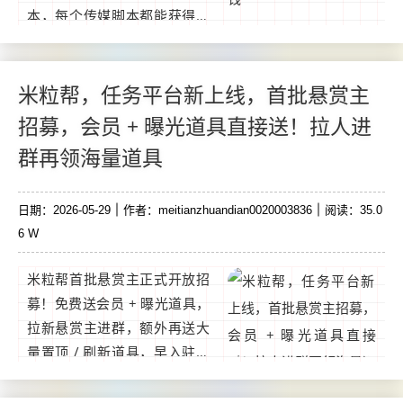
本，每个传媒脚本都能获得相
对应流量积分奖励，积分可自
由兑换成零钱，只需1秒到账
之付宝，安全可靠，无需担心
米粒帮，任务平台新上线，首批悬赏主
任何问题。...
招募，会员 + 曝光道具直接送！拉人进
群再领海量道具
日期：2026-05-29
作者：meitianzhuandian0020003836
阅读：35.0
6 W
米粒帮首批悬赏主正式开放招
募！免费送会员 + 曝光道具，
拉新悬赏主进群，额外再送大
量置顶 / 刷新道具，早入驻早
抢占流量红利！平台四大核心
优势① 海量用户储备：提前积