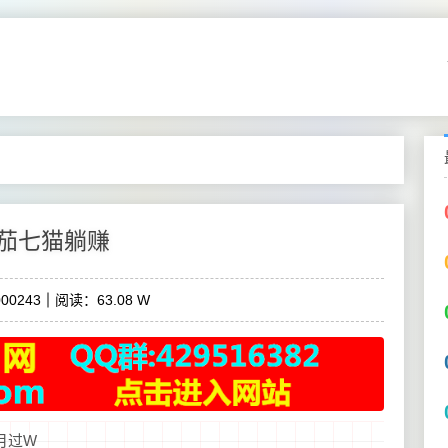
番茄七猫躺赚
00243
阅读：63.08 W
月过W