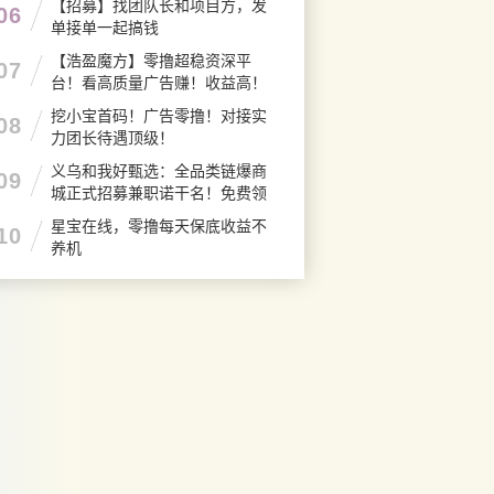
【招募】找团队长和项目方，发
06
单接单一起搞钱
【浩盈魔方】零撸超稳资深平
07
台！看高质量广告赚！收益高！
良心推荐
挖小宝首码！广告零撸！对接实
08
力团长待遇顶级！
义乌和我好甄选：全品类链爆商
09
城正式招募兼职诺干名！免费领
产品！
星宝在线，零撸每天保底收益不
10
养机