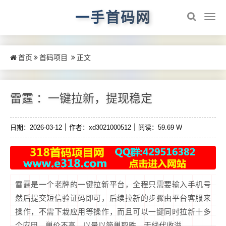
一手首码网
首页
首码项目
正文
雷霆 ：一键拉新，提现稳定
日期：2026-03-12
作者：xd3021000512
阅读：59.69 W
雷霆是一个老牌的一键拉新平台，全程只需要输入手机号
然后提交短信验证码即可，后续拉新的步骤由平台客服来
操作，不需下栽应用等操作，而且可以一键同时拉新十多
个应用，単价不高，以量以简単取胜，无线代收溢。